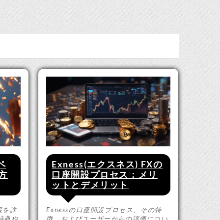
ペ
Exness(エクスネス) FXの
方
口座開設プロセス：メリ
ットとデメリット
報を詳
Exnessの口座開設プロセス、その特
特典や
徴、およびユーザーからの評価につい