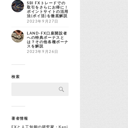
SBI FXトレードでの
取引をさらにお得に！
ポイントサイトの活用
法(ポイ活)を徹底解説
2023年9月27日
LAND-FX口座開設者
への特典ボーナスと
は？その他各種ボーナ
スを解説
2023年9月26日
検索
著者情報
FXと人工知能の研究家：Keni