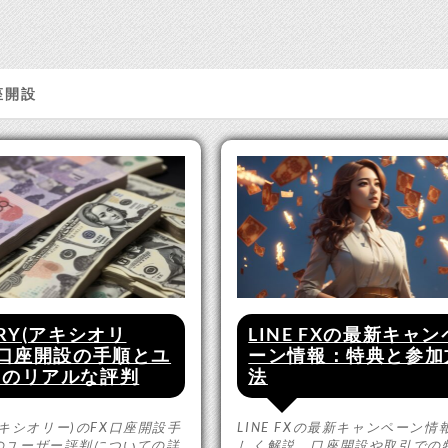
座開設
ORY(アキシオリ
LINE FXの最新キャン
X口座開設の手順とユ
ーン情報：特典と参加
ーのリアルな評判
法
y(アキシオリー)のFX口座開設手
LINE FXの最新キャンペーン情
のユーザー評判についての詳
しく解説。口座開設や取引での