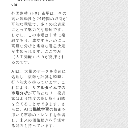
chi
外国為替（FX）市場は、その
高い流動性と24時間の取引が
可能な環境で、多くの投資家
にとって魅力的な場所です。
しかし、この市場は非常に複
雑であり、成功するためには
高度な分析と迅速な意思決定
が求められます。ここでAI
（人工知能）の力が発揮され
るのです。
AIは、大量のデータを高速に
処理し、複雑な計算を瞬時に
行う能力を持っています。こ
れにより、
リアルタイムでの
市場分析
が可能となり、投資
家はより精度の高い取引戦略
を立てることができます。さ
らに、AIは
機械学習
の技術を
用いて市場のトレンドを学習
し、未来の価格動きを予測す
る能力も持っています。