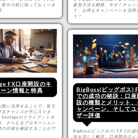
。取引の前に知っておくべき
参加方法を網羅。今すぐチェッ
羅。
て、お得なキャンペーンを活用
う！
age FX口座開設のキ
BigBoss(ビッグボス) 
ペーン情報と特典
での成功の秘訣：口座
設の種類とメリット、
大限に活用することで、取引
ャンペーン、そしてユ
げるチャンスが手に入りま
ザー評価
Vantageのクライアントポ
は、さらなるプロモーション
典の詳細を確認することがで
BigBoss(ビッグボス) FXでの
訣を詳しく解説。口座開設のメ