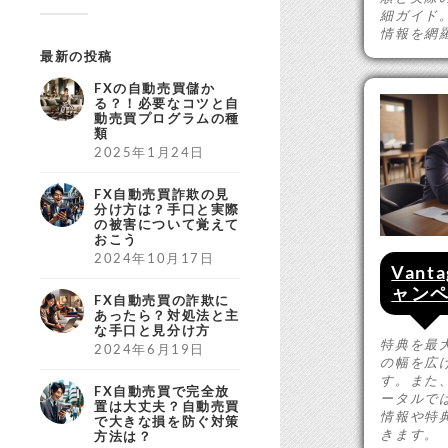
細ガイド
情報を網
最新の投稿
FXの自動売買儲か
る？！必要なコツと自
動売買プログラムの種
類
2025年1月24日
FX自動売買詐欺の見
分け方は？手口と実際
の被害について覚えて
おこう
2024年10月17日
Vant
ャン
FX自動売買の詐欺に
あったら？対処法と主
な手口と見分け方
特典を最
2024年6月19日
の幅を広
す。また、
FX自動売買で完全放
ータルで
置は大丈夫？自動売買
情報や特
で大きな損を防ぐ対策
きます。
方法は？