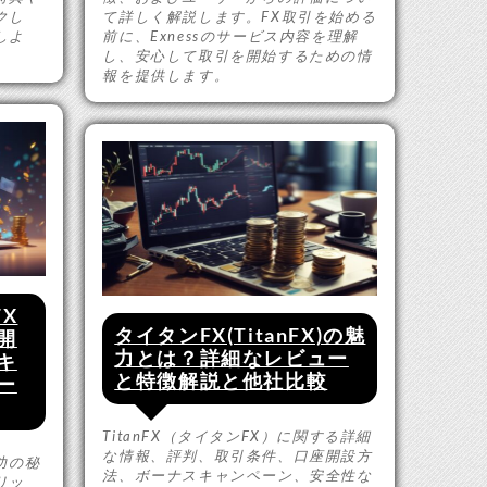
クし
て詳しく解説します。FX取引を始める
しよ
前に、Exnessのサービス内容を理解
し、安心して取引を開始するための情
報を提供します。
FX
タイタンFX(TitanFX)の魅
開
力とは？詳細なレビュー
キ
と特徴解説と他社比較
ー
TitanFX（タイタンFX）に関する詳細
な情報、評判、取引条件、口座開設方
成功の秘
法、ボーナスキャンペーン、安全性な
リッ