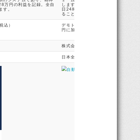
28万円の利益を記録。全自
します。ユーザーはAI判定値を参考
ます。
日24時間トレーディングが可能です
ることもできます。
（税込）
デモトレードは無料で利用可能。自動
円に加え、月間売買代金の0.03%が
株式会社 efit
日本全国
自動売買サービス【QUOREA】