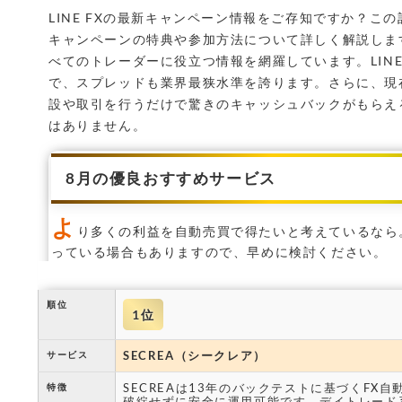
e
t
l
LINE FXの最新キャンペーン情報をご存知ですか？この記
キャンペーンの特典や参加方法について詳しく解説しま
b
e
べてのトレーダーに役立つ情報を網羅しています。LINE
o
r
で、スプレッドも業界最狭水準を誇ります。さらに、現
o
設や取引を行うだけで驚きのキャッシュバックがもらえ
はありません。
k
8月の優良おすすめサービス
よ
り多くの利益を自動売買で得たいと考えているなら
っている場合もありますので、早めに検討ください。
順位
1位
SECREA（シークレア）
サービス
SECREAは13年のバックテストに基づくFX
特徴
破綻せずに安全に運用可能です。デイトレード