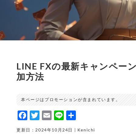
LINE FXの最新キャンペ
加方法
本ページはプロモーションが含まれています。
F
T
E
Li
共
a
w
m
n
有
更新日：2024年10月24日 | Kenichi
c
it
ai
e