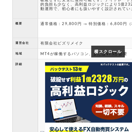
的負担も少なく、高利益ロジックにより1億23
動運用で、初心者にも扱いやすく設計されてい
通常価格：29,800円 → 特別価格：6,800円
概要
有限会社ビズリメイク
運営会社
横スクロール
横スクロール
MT4が稼働するパソコン、またはVPSが必要
地域
詳細