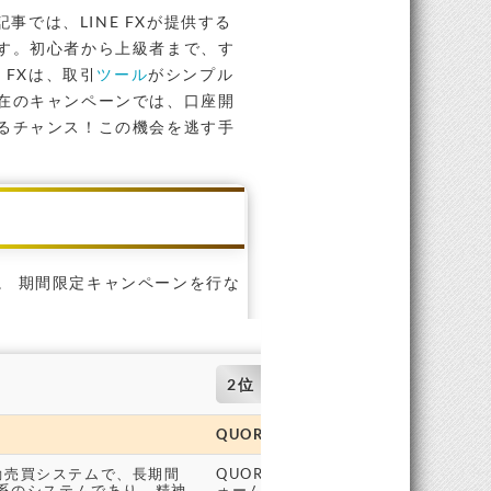
事では、LINE FXが提供する
す。初心者から上級者まで、す
 FXは、取引
ツール
がシンプル
在のキャンペーンでは、口座開
るチャンス！この機会を逃す手
。 期間限定キャンペーンを行な
2位
QUOREA FX
自動売買システムで、長期間
QUOREA FXはAIを活用した外国為
系のシステムであり、精神
ォームです。AIによる高度な投資判