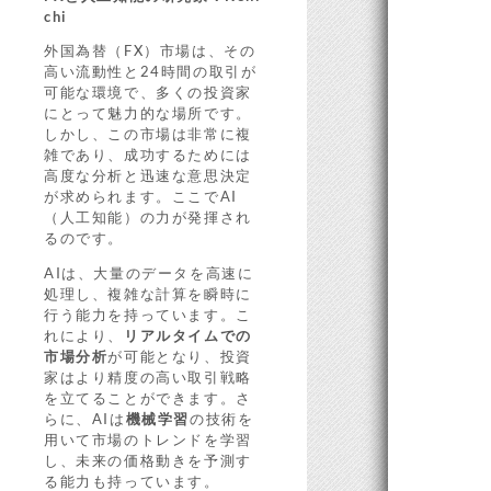
chi
外国為替（FX）市場は、その
高い流動性と24時間の取引が
可能な環境で、多くの投資家
にとって魅力的な場所です。
しかし、この市場は非常に複
雑であり、成功するためには
高度な分析と迅速な意思決定
が求められます。ここでAI
（人工知能）の力が発揮され
るのです。
AIは、大量のデータを高速に
処理し、複雑な計算を瞬時に
行う能力を持っています。こ
れにより、
リアルタイムでの
市場分析
が可能となり、投資
家はより精度の高い取引戦略
を立てることができます。さ
らに、AIは
機械学習
の技術を
用いて市場のトレンドを学習
し、未来の価格動きを予測す
る能力も持っています。