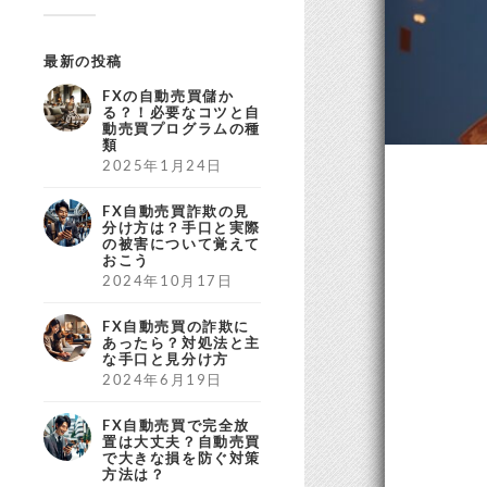
最新の投稿
FXの自動売買儲か
る？！必要なコツと自
動売買プログラムの種
類
2025年1月24日
FX自動売買詐欺の見
分け方は？手口と実際
の被害について覚えて
おこう
2024年10月17日
FX自動売買の詐欺に
あったら？対処法と主
な手口と見分け方
2024年6月19日
FX自動売買で完全放
置は大丈夫？自動売買
で大きな損を防ぐ対策
方法は？